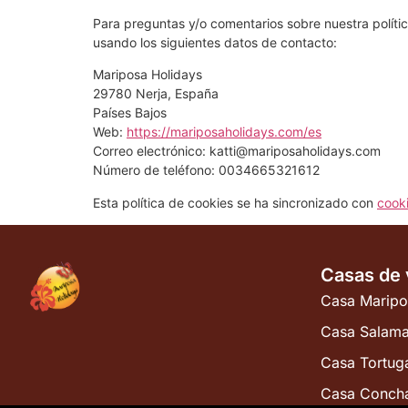
Para preguntas y/o comentarios sobre nuestra polític
usando los siguientes datos de contacto:
Mariposa Holidays
29780 Nerja, España
Países Bajos
Web:
https://mariposaholidays.com/es
Correo electrónico:
katti@
mariposaholidays.com
Número de teléfono: 0034665321612
Esta política de cookies se ha sincronizado con
cook
Casas de
Casa Maripo
Casa Salam
Casa Tortug
Casa Conch