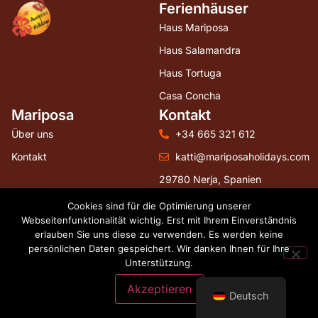
Ferienhäuser
Haus Mariposa
Haus Salamandra
Haus Tortuga
Casa Concha
Mariposa
Kontakt
Über uns
+34 665 321 612
Kontakt
katti@mariposaholidays.com
29780 Nerja, Spanien
Folgen Sie uns
Cookies sind für die Optimierung unserer
Webseitenfunktionalität wichtig. Erst mit Ihrem Einverständnis
erlauben Sie uns diese zu verwenden. Es werden keine
persönlichen Daten gespeichert. Wir danken Ihnen für Ihre
Unterstützung.
Webdesign by hostingguests.com
Akzeptieren
Deutsch
Terms and conditions
Cookies
House rules