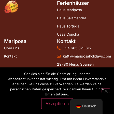
Ferienhäuser
Haus Mariposa
Haus Salamandra
Haus Tortuga
Casa Concha
Mariposa
Kontakt
Über uns
+34 665 321 612
Kontakt
katti@mariposaholidays.com
29780 Nerja, Spanien
Folgen Sie uns
Cookies sind für die Optimierung unserer
Webseitenfunktionalität wichtig. Erst mit Ihrem Einverständnis
erlauben Sie uns diese zu verwenden. Es werden keine
persönlichen Daten gespeichert. Wir danken Ihnen für Ihre
Unterstützung.
Webdesign by hostingguests.com
Akzeptieren
Deutsch
Terms and conditions
Cookies
House rules