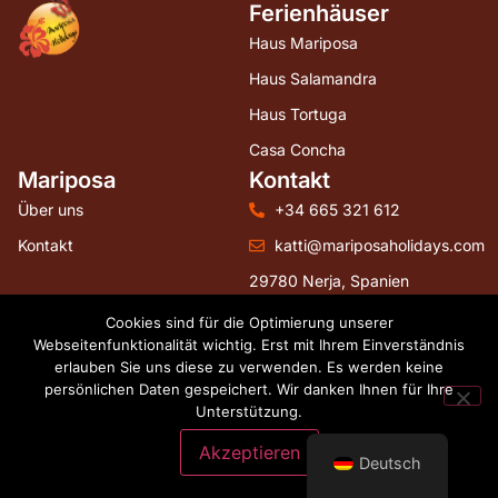
Ferienhäuser
Haus Mariposa
Haus Salamandra
Haus Tortuga
Casa Concha
Mariposa
Kontakt
Über uns
+34 665 321 612
Kontakt
katti@mariposaholidays.com
29780 Nerja, Spanien
Folgen Sie uns
Cookies sind für die Optimierung unserer
Webseitenfunktionalität wichtig. Erst mit Ihrem Einverständnis
erlauben Sie uns diese zu verwenden. Es werden keine
persönlichen Daten gespeichert. Wir danken Ihnen für Ihre
Unterstützung.
Webdesign by hostingguests.com
Akzeptieren
Deutsch
Terms and conditions
Cookies
House rules